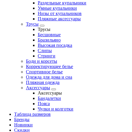
Раздельные купальники
Умные купальники
Низы от купальников
Пляжные аксессуары
Трусы
Трусы
Бесшовные
Бразильяно
Высокая посадка
Слипы
Стринги
Боди и корсеты
Корректирующее белье
Спортивное белье
Одежда для дома и сна
Пляжная одежда
Аксессуары
Аксессуары
Бандалетки
Пояса
Чулки и колготки
Таблица размеров
Бренды
Новинки
Скидки