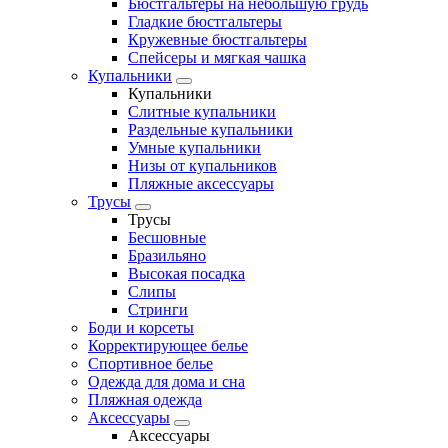
Бюстгальтеры на небольшую грудь
Гладкие бюстгальтеры
Кружевные бюстгальтеры
Спейсеры и мягкая чашка
Купальники
Купальники
Слитные купальники
Раздельные купальники
Умные купальники
Низы от купальников
Пляжные аксессуары
Трусы
Трусы
Бесшовные
Бразильяно
Высокая посадка
Слипы
Стринги
Боди и корсеты
Корректирующее белье
Спортивное белье
Одежда для дома и сна
Пляжная одежда
Аксессуары
Аксессуары