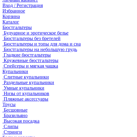
Вход / Регистрация
Избранное
Корзина
Каталог
Бюстгальтеры
Будуарное и эротическое белье
Бюстгальтеры без бретелей
Бюстгальтеры и топы для дома и сна
Бюстгальтеры на небольшую грудь
Гладкие бюстгальтеры
Кружевные бюстгальтеры
Спейсеры и мягкая чашка
Купальники
Слитные купальники
Раздельные купальники
Умные купальники
Низы от купальников
Пляжные аксессуары
Трусы
Бесшовные
Бразильяно
Высокая посадка
Слипы
Стринги