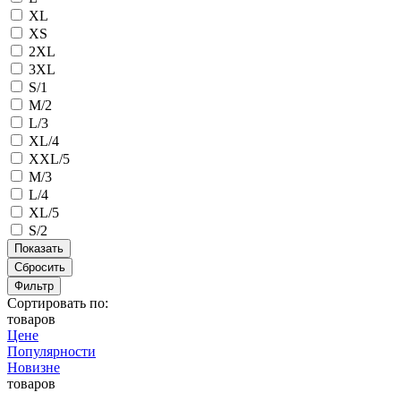
XL
XS
2XL
3XL
S/1
M/2
L/3
XL/4
XXL/5
M/3
L/4
XL/5
S/2
Сбросить
Фильтр
Сортировать по:
товаров
Цене
Популярности
Новизне
товаров