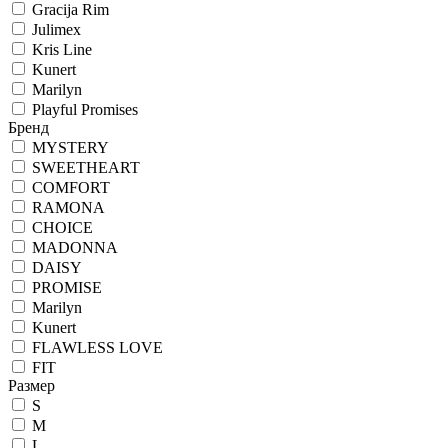
Gracija Rim
Julimex
Kris Line
Kunert
Marilyn
Playful Promises
Бренд
MYSTERY
SWEETHEART
COMFORT
RAMONA
CHOICE
MADONNA
DAISY
PROMISE
Marilyn
Kunert
FLAWLESS LOVE
FIT
Размер
S
M
L