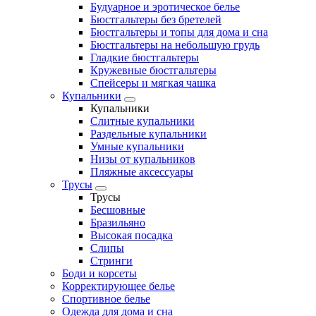
Будуарное и эротическое белье
Бюстгальтеры без бретелей
Бюстгальтеры и топы для дома и сна
Бюстгальтеры на небольшую грудь
Гладкие бюстгальтеры
Кружевные бюстгальтеры
Спейсеры и мягкая чашка
Купальники
Купальники
Слитные купальники
Раздельные купальники
Умные купальники
Низы от купальников
Пляжные аксессуары
Трусы
Трусы
Бесшовные
Бразильяно
Высокая посадка
Слипы
Стринги
Боди и корсеты
Корректирующее белье
Спортивное белье
Одежда для дома и сна