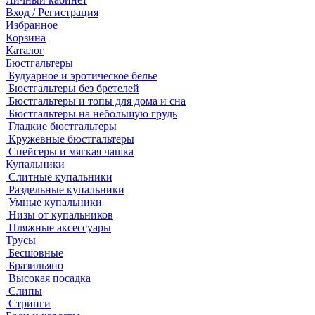
Вход / Регистрация
Избранное
Корзина
Каталог
Бюстгальтеры
Будуарное и эротическое белье
Бюстгальтеры без бретелей
Бюстгальтеры и топы для дома и сна
Бюстгальтеры на небольшую грудь
Гладкие бюстгальтеры
Кружевные бюстгальтеры
Спейсеры и мягкая чашка
Купальники
Слитные купальники
Раздельные купальники
Умные купальники
Низы от купальников
Пляжные аксессуары
Трусы
Бесшовные
Бразильяно
Высокая посадка
Слипы
Стринги