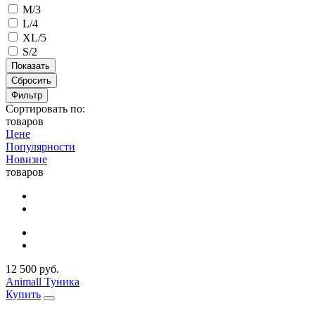
M/3
L/4
XL/5
S/2
Сбросить
Фильтр
Сортировать по:
товаров
Цене
Популярности
Новизне
товаров
12 500 руб.
Animall Туника
Купить