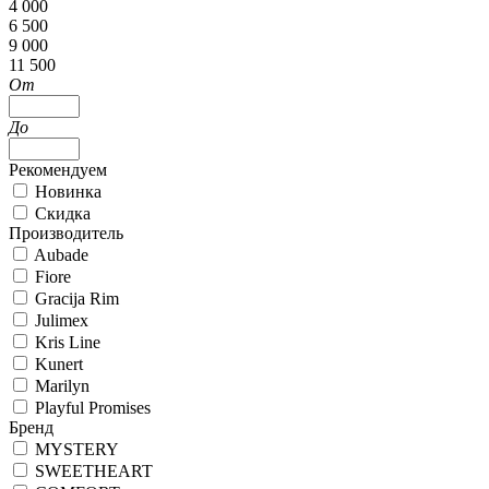
4 000
6 500
9 000
11 500
От
До
Рекомендуем
Новинка
Скидка
Производитель
Aubade
Fiore
Gracija Rim
Julimex
Kris Line
Kunert
Marilyn
Playful Promises
Бренд
MYSTERY
SWEETHEART