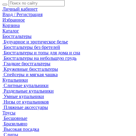
Личный кабинет
Вход / Регистрация
Избранное
Корзина
Каталог
Бюстгальтеры
Будуарное и эротическое белье
Бюстгальтеры без бретелей
Бюстгальтеры и топы для дома и сна
Бюстгальтеры на небольшую грудь
Гладкие бюстгальтеры
Кружевные бюстгальтеры
Спейсеры и мягкая чашка
Купальники
Слитные купальники
Раздельные купальники
Умные купальники
Низы от купальников
Пляжные аксессуары
Трусы
Бесшовные
Бразильяно
Высокая посадка
Слипы