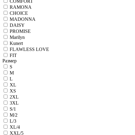
COMFORT
RAMONA
CHOICE
MADONNA
DAISY
PROMISE
Marilyn
Kunert
FLAWLESS LOVE
FIT
Размер
S
M
L
XL
XS
2XL
3XL
S/1
M/2
L/3
XL/4
XXL/5