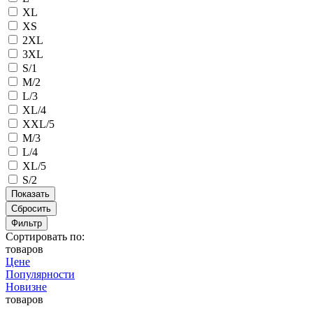
XL
XS
2XL
3XL
S/1
M/2
L/3
XL/4
XXL/5
M/3
L/4
XL/5
S/2
Сбросить
Фильтр
Сортировать по:
товаров
Цене
Популярности
Новизне
товаров