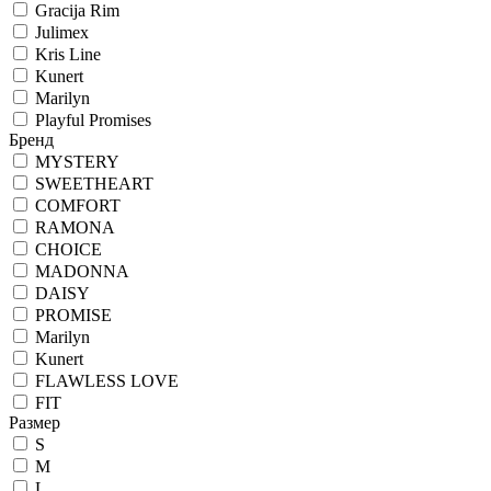
Gracija Rim
Julimex
Kris Line
Kunert
Marilyn
Playful Promises
Бренд
MYSTERY
SWEETHEART
COMFORT
RAMONA
CHOICE
MADONNA
DAISY
PROMISE
Marilyn
Kunert
FLAWLESS LOVE
FIT
Размер
S
M
L