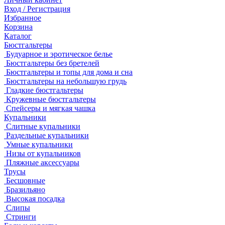
Вход / Регистрация
Избранное
Корзина
Каталог
Бюстгальтеры
Будуарное и эротическое белье
Бюстгальтеры без бретелей
Бюстгальтеры и топы для дома и сна
Бюстгальтеры на небольшую грудь
Гладкие бюстгальтеры
Кружевные бюстгальтеры
Спейсеры и мягкая чашка
Купальники
Слитные купальники
Раздельные купальники
Умные купальники
Низы от купальников
Пляжные аксессуары
Трусы
Бесшовные
Бразильяно
Высокая посадка
Слипы
Стринги