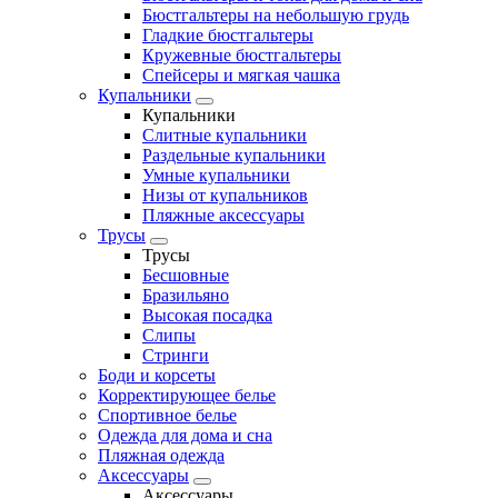
Бюстгальтеры на небольшую грудь
Гладкие бюстгальтеры
Кружевные бюстгальтеры
Спейсеры и мягкая чашка
Купальники
Купальники
Слитные купальники
Раздельные купальники
Умные купальники
Низы от купальников
Пляжные аксессуары
Трусы
Трусы
Бесшовные
Бразильяно
Высокая посадка
Слипы
Стринги
Боди и корсеты
Корректирующее белье
Спортивное белье
Одежда для дома и сна
Пляжная одежда
Аксессуары
Аксессуары