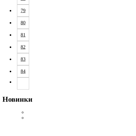
79
80
81
82
83
84
Новинки