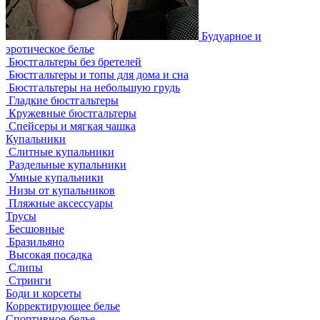
Будуарное и
эротическое белье
Бюстгальтеры без бретелей
Бюстгальтеры и топы для дома и сна
Бюстгальтеры на небольшую грудь
Гладкие бюстгальтеры
Кружевные бюстгальтеры
Спейсеры и мягкая чашка
Купальники
Слитные купальники
Раздельные купальники
Умные купальники
Низы от купальников
Пляжные аксессуары
Трусы
Бесшовные
Бразильяно
Высокая посадка
Слипы
Стринги
Боди и корсеты
Корректирующее белье
Спортивное белье