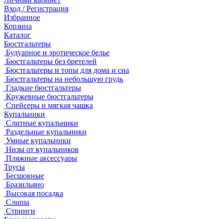
Вход / Регистрация
Избранное
Корзина
Каталог
Бюстгальтеры
Будуарное и эротическое белье
Бюстгальтеры без бретелей
Бюстгальтеры и топы для дома и сна
Бюстгальтеры на небольшую грудь
Гладкие бюстгальтеры
Кружевные бюстгальтеры
Спейсеры и мягкая чашка
Купальники
Слитные купальники
Раздельные купальники
Умные купальники
Низы от купальников
Пляжные аксессуары
Трусы
Бесшовные
Бразильяно
Высокая посадка
Слипы
Стринги