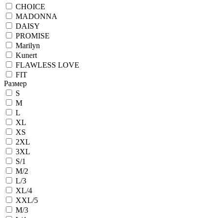
CHOICE
MADONNA
DAISY
PROMISE
Marilyn
Kunert
FLAWLESS LOVE
FIT
Размер
S
M
L
XL
XS
2XL
3XL
S/1
M/2
L/3
XL/4
XXL/5
M/3