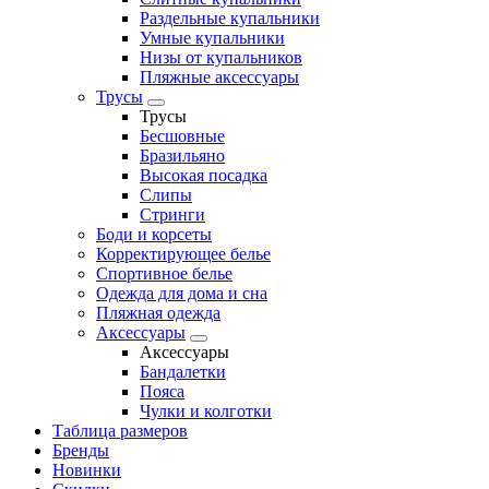
Раздельные купальники
Умные купальники
Низы от купальников
Пляжные аксессуары
Трусы
Трусы
Бесшовные
Бразильяно
Высокая посадка
Слипы
Стринги
Боди и корсеты
Корректирующее белье
Спортивное белье
Одежда для дома и сна
Пляжная одежда
Аксессуары
Аксессуары
Бандалетки
Пояса
Чулки и колготки
Таблица размеров
Бренды
Новинки