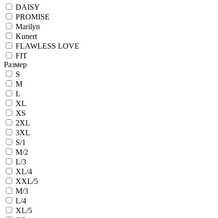
DAISY
PROMISE
Marilyn
Kunert
FLAWLESS LOVE
FIT
Размер
S
M
L
XL
XS
2XL
3XL
S/1
M/2
L/3
XL/4
XXL/5
M/3
L/4
XL/5