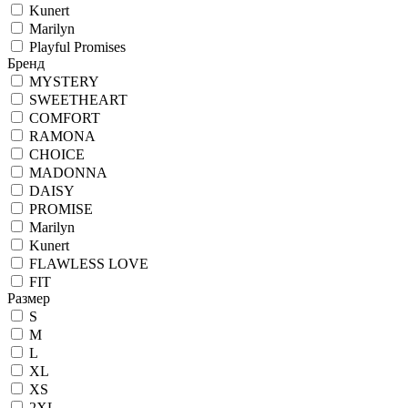
Kunert
Marilyn
Playful Promises
Бренд
MYSTERY
SWEETHEART
COMFORT
RAMONA
CHOICE
MADONNA
DAISY
PROMISE
Marilyn
Kunert
FLAWLESS LOVE
FIT
Размер
S
M
L
XL
XS
2XL