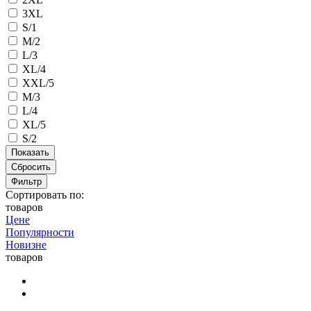
3XL
S/1
M/2
L/3
XL/4
XXL/5
M/3
L/4
XL/5
S/2
Сбросить
Фильтр
Сортировать по:
товаров
Цене
Популярности
Новизне
товаров