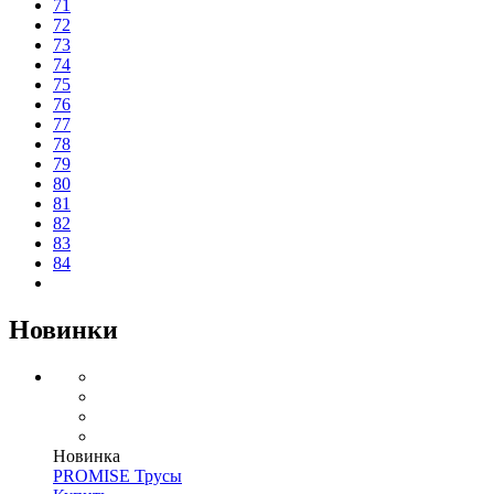
71
72
73
74
75
76
77
78
79
80
81
82
83
84
Новинки
Новинка
PROMISE Трусы