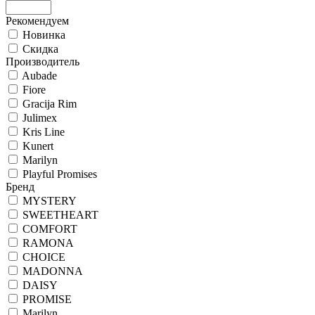
Рекомендуем
Новинка
Скидка
Производитель
Aubade
Fiore
Gracija Rim
Julimex
Kris Line
Kunert
Marilyn
Playful Promises
Бренд
MYSTERY
SWEETHEART
COMFORT
RAMONA
CHOICE
MADONNA
DAISY
PROMISE
Marilyn