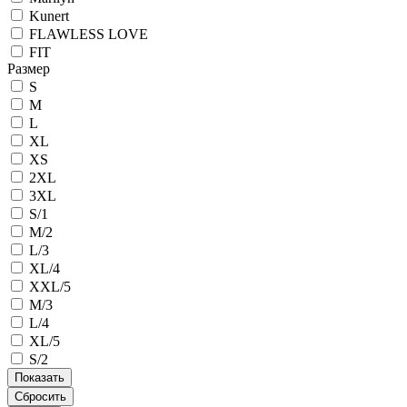
Kunert
FLAWLESS LOVE
FIT
Размер
S
M
L
XL
XS
2XL
3XL
S/1
M/2
L/3
XL/4
XXL/5
M/3
L/4
XL/5
S/2
Сбросить