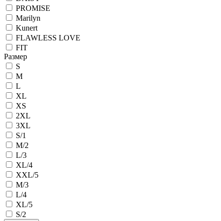
PROMISE
Marilyn
Kunert
FLAWLESS LOVE
FIT
Размер
S
M
L
XL
XS
2XL
3XL
S/1
M/2
L/3
XL/4
XXL/5
M/3
L/4
XL/5
S/2