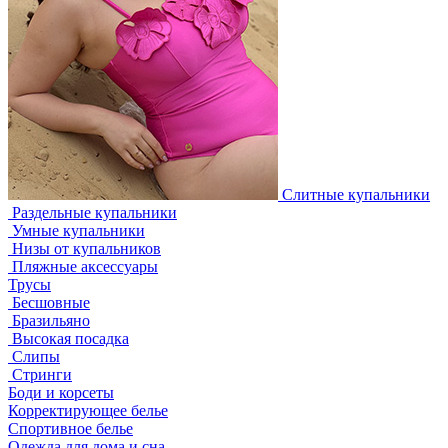
Слитные купальники
Раздельные купальники
Умные купальники
Низы от купальников
Пляжные аксессуары
Трусы
Бесшовные
Бразильяно
Высокая посадка
Слипы
Стринги
Боди и корсеты
Корректирующее белье
Спортивное белье
Одежда для дома и сна