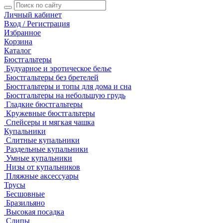
Личный кабинет
Вход / Регистрация
Избранное
Корзина
Каталог
Бюстгальтеры
Будуарное и эротическое белье
Бюстгальтеры без бретелей
Бюстгальтеры и топы для дома и сна
Бюстгальтеры на небольшую грудь
Гладкие бюстгальтеры
Кружевные бюстгальтеры
Спейсеры и мягкая чашка
Купальники
Слитные купальники
Раздельные купальники
Умные купальники
Низы от купальников
Пляжные аксессуары
Трусы
Бесшовные
Бразильяно
Высокая посадка
Слипы