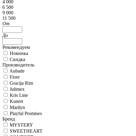
4 000
6 500
9 000
11 500
От
До
Рекомендуем
Новинка
Скидка
Производитель
Aubade
Fiore
Gracija Rim
Julimex
Kris Line
Kunert
Marilyn
Playful Promises
Бренд
MYSTERY
SWEETHEART