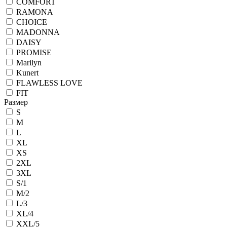
COMFORT
RAMONA
CHOICE
MADONNA
DAISY
PROMISE
Marilyn
Kunert
FLAWLESS LOVE
FIT
Размер
S
M
L
XL
XS
2XL
3XL
S/1
M/2
L/3
XL/4
XXL/5