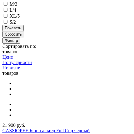
M/3
L/4
XL/5
S/2
Сбросить
Фильтр
Сортировать по:
товаров
Цене
Популярности
Новизне
товаров
21 900 руб.
CASSIOPEE Бюстгальтер Full Cup черный