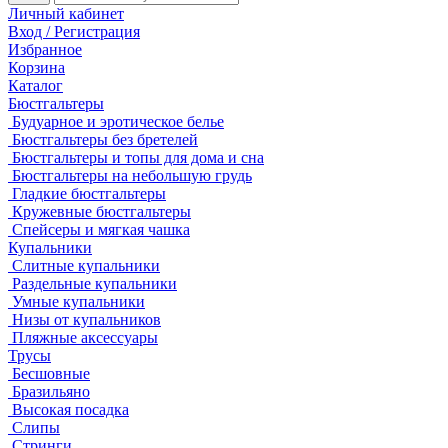
Личный кабинет
Вход / Регистрация
Избранное
Корзина
Каталог
Бюстгальтеры
Будуарное и эротическое белье
Бюстгальтеры без бретелей
Бюстгальтеры и топы для дома и сна
Бюстгальтеры на небольшую грудь
Гладкие бюстгальтеры
Кружевные бюстгальтеры
Спейсеры и мягкая чашка
Купальники
Слитные купальники
Раздельные купальники
Умные купальники
Низы от купальников
Пляжные аксессуары
Трусы
Бесшовные
Бразильяно
Высокая посадка
Слипы
Стринги