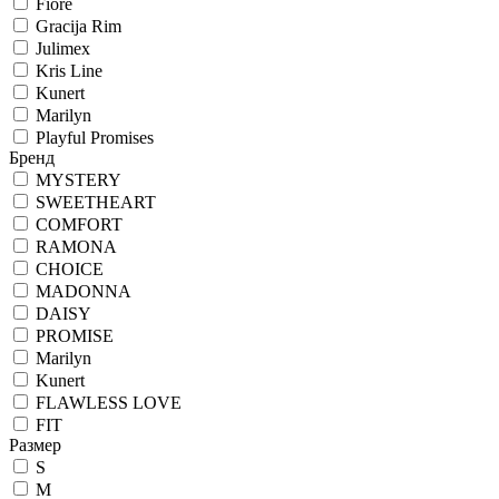
Fiore
Gracija Rim
Julimex
Kris Line
Kunert
Marilyn
Playful Promises
Бренд
MYSTERY
SWEETHEART
COMFORT
RAMONA
CHOICE
MADONNA
DAISY
PROMISE
Marilyn
Kunert
FLAWLESS LOVE
FIT
Размер
S
M