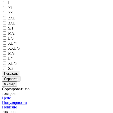
L
XL
XS
2XL
3XL
S/1
M/2
L/3
XL/4
XXL/5
M/3
L/4
XL/5
S/2
Сбросить
Фильтр
Сортировать по:
товаров
Цене
Популярности
Новизне
товаров