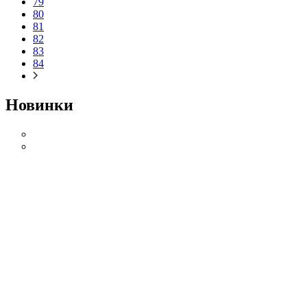
79
80
81
82
83
84
Новинки