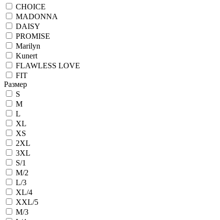
CHOICE
MADONNA
DAISY
PROMISE
Marilyn
Kunert
FLAWLESS LOVE
FIT
Размер
S
M
L
XL
XS
2XL
3XL
S/1
M/2
L/3
XL/4
XXL/5
M/3