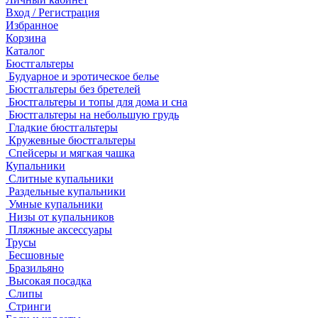
Вход / Регистрация
Избранное
Корзина
Каталог
Бюстгальтеры
Будуарное и эротическое белье
Бюстгальтеры без бретелей
Бюстгальтеры и топы для дома и сна
Бюстгальтеры на небольшую грудь
Гладкие бюстгальтеры
Кружевные бюстгальтеры
Спейсеры и мягкая чашка
Купальники
Слитные купальники
Раздельные купальники
Умные купальники
Низы от купальников
Пляжные аксессуары
Трусы
Бесшовные
Бразильяно
Высокая посадка
Слипы
Стринги