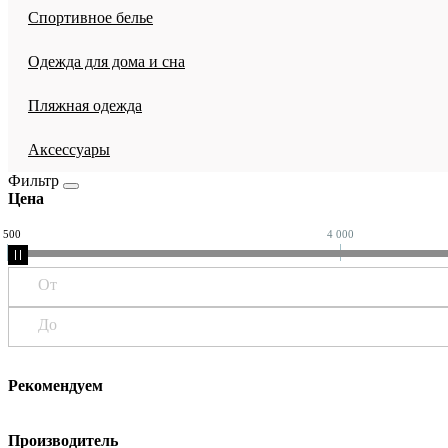
Спортивное белье
Одежда для дома и сна
Пляжная одежда
Аксессуары
Фильтр
Цена
 500
4 000
От
До
Рекомендуем
Производитель