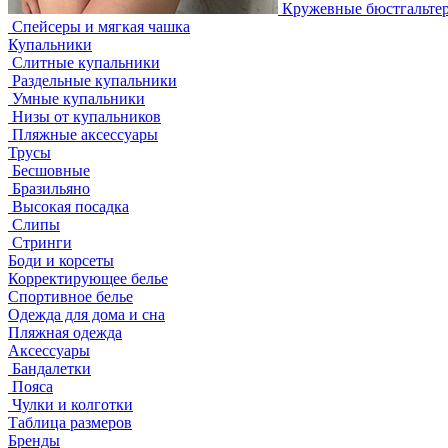
Кружевные бюстгальте
Спейсеры и мягкая чашка
Купальники
Слитные купальники
Раздельные купальники
Умные купальники
Низы от купальников
Пляжные аксессуары
Трусы
Бесшовные
Бразильяно
Высокая посадка
Слипы
Стринги
Боди и корсеты
Корректирующее белье
Спортивное белье
Одежда для дома и сна
Пляжная одежда
Аксессуары
Бандалетки
Пояса
Чулки и колготки
Таблица размеров
Бренды