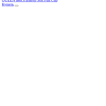
QUEEN Бюстгальтер Soft Full Cup
Купить