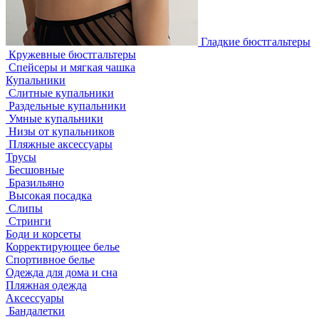
Гладкие бюстгальтеры
Кружевные бюстгальтеры
Спейсеры и мягкая чашка
Купальники
Слитные купальники
Раздельные купальники
Умные купальники
Низы от купальников
Пляжные аксессуары
Трусы
Бесшовные
Бразильяно
Высокая посадка
Слипы
Стринги
Боди и корсеты
Корректирующее белье
Спортивное белье
Одежда для дома и сна
Пляжная одежда
Аксессуары
Бандалетки