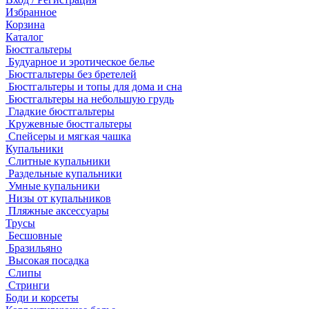
Избранное
Корзина
Каталог
Бюстгальтеры
Будуарное и эротическое белье
Бюстгальтеры без бретелей
Бюстгальтеры и топы для дома и сна
Бюстгальтеры на небольшую грудь
Гладкие бюстгальтеры
Кружевные бюстгальтеры
Спейсеры и мягкая чашка
Купальники
Слитные купальники
Раздельные купальники
Умные купальники
Низы от купальников
Пляжные аксессуары
Трусы
Бесшовные
Бразильяно
Высокая посадка
Слипы
Стринги
Боди и корсеты