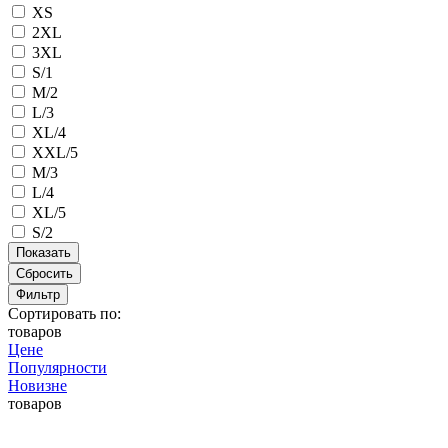
XS
2XL
3XL
S/1
M/2
L/3
XL/4
XXL/5
M/3
L/4
XL/5
S/2
Сбросить
Фильтр
Сортировать по:
товаров
Цене
Популярности
Новизне
товаров