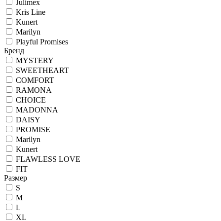
Julimex
Kris Line
Kunert
Marilyn
Playful Promises
Бренд
MYSTERY
SWEETHEART
COMFORT
RAMONA
CHOICE
MADONNA
DAISY
PROMISE
Marilyn
Kunert
FLAWLESS LOVE
FIT
Размер
S
M
L
XL