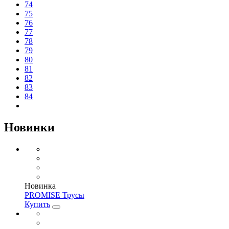
74
75
76
77
78
79
80
81
82
83
84
Новинки
Новинка
PROMISE Трусы
Купить