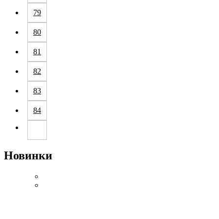
79
80
81
82
83
84
Новинки