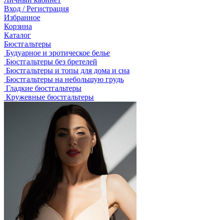
Вход / Регистрация
Избранное
Корзина
Каталог
Бюстгальтеры
Будуарное и эротическое белье
Бюстгальтеры без бретелей
Бюстгальтеры и топы для дома и сна
Бюстгальтеры на небольшую грудь
Гладкие бюстгальтеры
Кружевные бюстгальтеры