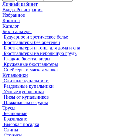
Личный кабинет
Вход / Регистрация
Избранное
Корзина
Каталог
Бюстгальтеры
Будуарное и эротическое белье
Бюстгальтеры без бретелей
Бюстгальтеры и топы для дома и сна
Бюстгальтеры на небольшую грудь
Гладкие бюстгальтеры
Кружевные бюстгальтеры
Спейсеры и мягкая чашка
Купальники
Слитные купальники
Раздельные купальники
Умные купальники
Низы от купальников
Пляжные аксессуары
Трусы
Бесшовные
Бразильяно
Высокая посадка
Слипы
Стринги