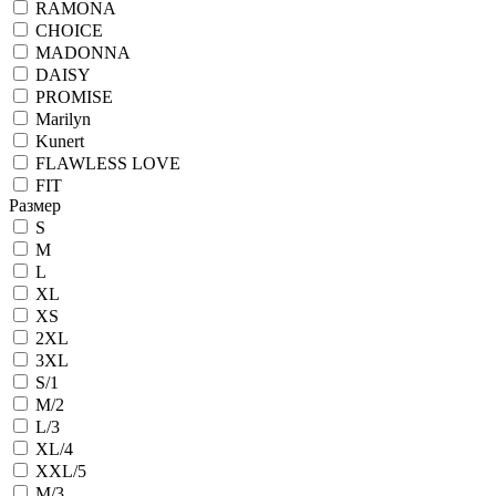
RAMONA
CHOICE
MADONNA
DAISY
PROMISE
Marilyn
Kunert
FLAWLESS LOVE
FIT
Размер
S
M
L
XL
XS
2XL
3XL
S/1
M/2
L/3
XL/4
XXL/5
M/3