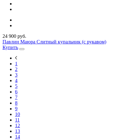
24 900 руб.
Павлин Маюра Слитный купальник (с рукавом)
Купить
1
2
3
4
5
6
7
8
9
10
11
12
13
14