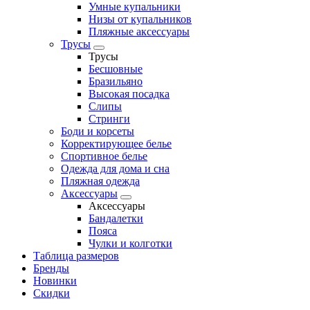
Умные купальники
Низы от купальников
Пляжные аксессуары
Трусы
Трусы
Бесшовные
Бразильяно
Высокая посадка
Слипы
Стринги
Боди и корсеты
Корректирующее белье
Спортивное белье
Одежда для дома и сна
Пляжная одежда
Аксессуары
Аксессуары
Бандалетки
Пояса
Чулки и колготки
Таблица размеров
Бренды
Новинки
Скидки