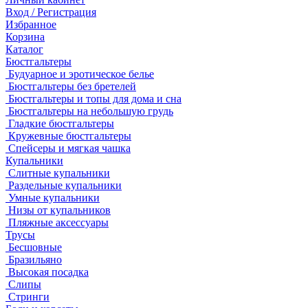
Вход / Регистрация
Избранное
Корзина
Каталог
Бюстгальтеры
Будуарное и эротическое белье
Бюстгальтеры без бретелей
Бюстгальтеры и топы для дома и сна
Бюстгальтеры на небольшую грудь
Гладкие бюстгальтеры
Кружевные бюстгальтеры
Спейсеры и мягкая чашка
Купальники
Слитные купальники
Раздельные купальники
Умные купальники
Низы от купальников
Пляжные аксессуары
Трусы
Бесшовные
Бразильяно
Высокая посадка
Слипы
Стринги