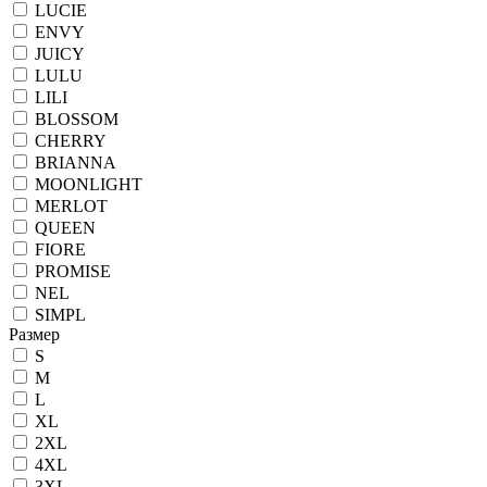
LUCIE
ENVY
JUICY
LULU
LILI
BLOSSOM
CHERRY
BRIANNA
MOONLIGHT
MERLOT
QUEEN
FIORE
PROMISE
NEL
SIMPL
Размер
S
M
L
XL
2XL
4XL
3XL