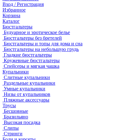
Вход / Регистрация
Избранное
Корзина
Каталог
Бюстгальтеры
Будуарное и эротическое белье
Бюстгальтеры без бретелей
Бюстгальтеры и топы для дома и сна
Бюстгальтеры на небольшую грудь
Гладкие бюстгальтеры
Кружевные бюстгальтеры
Спейсеры и мягкая чашка
Купальники
Слитные купальники
Раздельные купальники
Умные купальники
Низы от купальников
Пляжные аксессуары
Трусы
Бесшовные
Бразильяно
Высокая посадка
Слипы
Стринги
Боди и корсеты