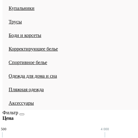
Купальники
Трусы
Боди и корсеты
Корректирующее белье
Спортивное белье
Одежда для дома и сна
Пляжная одежда
Аксессуары
Фильтр
Цена
 500
4 000