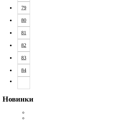
79
80
81
82
83
84
Новинки