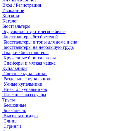
Вход / Регистрация
Избранное
Корзина
Каталог
Бюстгальтеры
Будуарное и эротическое белье
Бюстгальтеры без бретелей
Бюстгальтеры и топы для дома и сна
Бюстгальтеры на небольшую грудь
Гладкие бюстгальтеры
Кружевные бюстгальтеры
Спейсеры и мягкая чашка
Купальники
Слитные купальники
Раздельные купальники
Умные купальники
Низы от купальников
Пляжные аксессуары
Трусы
Бесшовные
Бразильяно
Высокая посадка
Слипы
Стринги