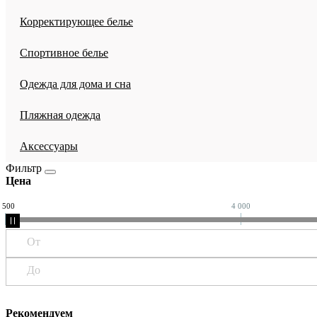
Корректирующее белье
Спортивное белье
Одежда для дома и сна
Пляжная одежда
Аксессуары
Фильтр
Цена
 500
4 000
От
До
Рекомендуем