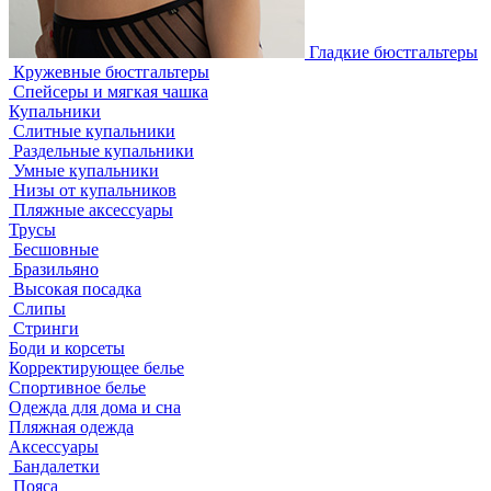
Гладкие бюстгальтеры
Кружевные бюстгальтеры
Спейсеры и мягкая чашка
Купальники
Слитные купальники
Раздельные купальники
Умные купальники
Низы от купальников
Пляжные аксессуары
Трусы
Бесшовные
Бразильяно
Высокая посадка
Слипы
Стринги
Боди и корсеты
Корректирующее белье
Спортивное белье
Одежда для дома и сна
Пляжная одежда
Аксессуары
Бандалетки
Пояса