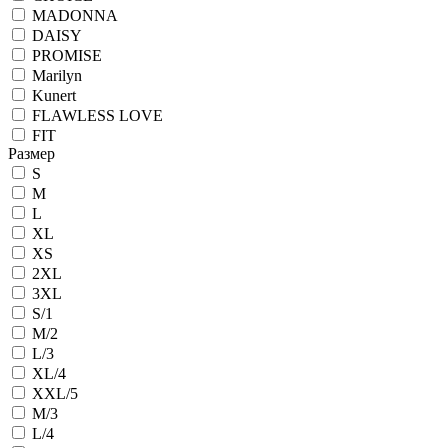
MADONNA
DAISY
PROMISE
Marilyn
Kunert
FLAWLESS LOVE
FIT
Размер
S
M
L
XL
XS
2XL
3XL
S/1
M/2
L/3
XL/4
XXL/5
M/3
L/4