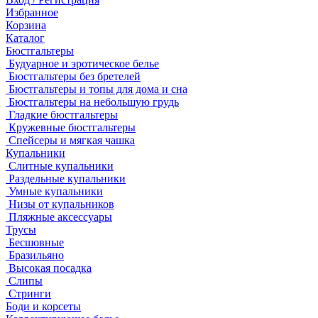
Избранное
Корзина
Каталог
Бюстгальтеры
Будуарное и эротическое белье
Бюстгальтеры без бретелей
Бюстгальтеры и топы для дома и сна
Бюстгальтеры на небольшую грудь
Гладкие бюстгальтеры
Кружевные бюстгальтеры
Спейсеры и мягкая чашка
Купальники
Слитные купальники
Раздельные купальники
Умные купальники
Низы от купальников
Пляжные аксессуары
Трусы
Бесшовные
Бразильяно
Высокая посадка
Слипы
Стринги
Боди и корсеты