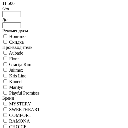
11 500
От
До
Рекомендуем
Новинка
Скидка
Производитель
Aubade
Fiore
Gracija Rim
Julimex
Kris Line
Kunert
Marilyn
Playful Promises
Бренд
MYSTERY
SWEETHEART
COMFORT
RAMONA
CHOICE