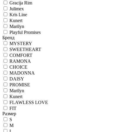
Gracija Rim
Julimex
Kris Line
Kunert
Marilyn
Playful Promises
Бренд
MYSTERY
SWEETHEART
COMFORT
RAMONA
CHOICE
MADONNA
DAISY
PROMISE
Marilyn
Kunert
FLAWLESS LOVE
FIT
Размер
S
M
L