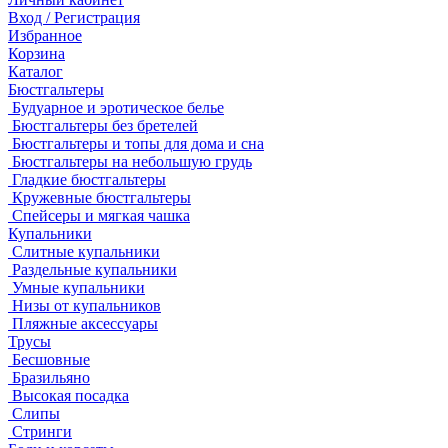
Вход / Регистрация
Избранное
Корзина
Каталог
Бюстгальтеры
Будуарное и эротическое белье
Бюстгальтеры без бретелей
Бюстгальтеры и топы для дома и сна
Бюстгальтеры на небольшую грудь
Гладкие бюстгальтеры
Кружевные бюстгальтеры
Спейсеры и мягкая чашка
Купальники
Слитные купальники
Раздельные купальники
Умные купальники
Низы от купальников
Пляжные аксессуары
Трусы
Бесшовные
Бразильяно
Высокая посадка
Слипы
Стринги