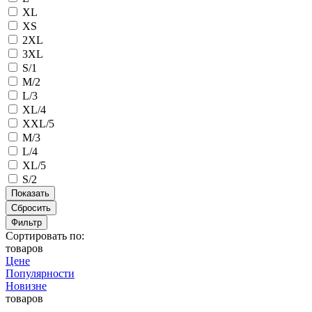
XL
XS
2XL
3XL
S/1
M/2
L/3
XL/4
XXL/5
M/3
L/4
XL/5
S/2
Сбросить
Фильтр
Сортировать по:
товаров
Цене
Популярности
Новизне
товаров