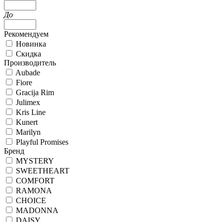
До
Рекомендуем
Новинка
Скидка
Производитель
Aubade
Fiore
Gracija Rim
Julimex
Kris Line
Kunert
Marilyn
Playful Promises
Бренд
MYSTERY
SWEETHEART
COMFORT
RAMONA
CHOICE
MADONNA
DAISY