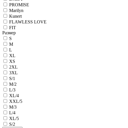
PROMISE
Marilyn
Kunert
FLAWLESS LOVE
FIT
Размер
S
M
L
XL
XS
2XL
3XL
S/1
M/2
L/3
XL/4
XXL/5
M/3
L/4
XL/5
S/2