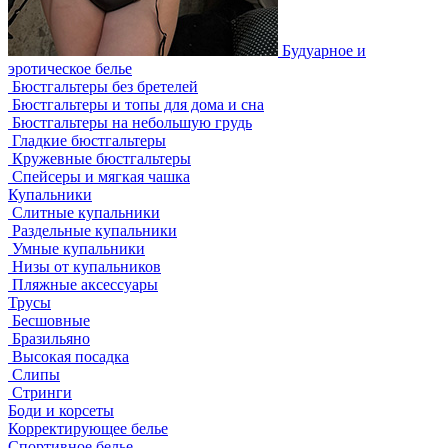
Будуарное и
эротическое белье
Бюстгальтеры без бретелей
Бюстгальтеры и топы для дома и сна
Бюстгальтеры на небольшую грудь
Гладкие бюстгальтеры
Кружевные бюстгальтеры
Спейсеры и мягкая чашка
Купальники
Слитные купальники
Раздельные купальники
Умные купальники
Низы от купальников
Пляжные аксессуары
Трусы
Бесшовные
Бразильяно
Высокая посадка
Слипы
Стринги
Боди и корсеты
Корректирующее белье
Спортивное белье