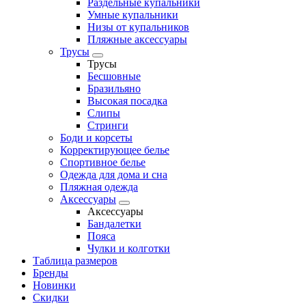
Раздельные купальники
Умные купальники
Низы от купальников
Пляжные аксессуары
Трусы
Трусы
Бесшовные
Бразильяно
Высокая посадка
Слипы
Стринги
Боди и корсеты
Корректирующее белье
Спортивное белье
Одежда для дома и сна
Пляжная одежда
Аксессуары
Аксессуары
Бандалетки
Пояса
Чулки и колготки
Таблица размеров
Бренды
Новинки
Скидки