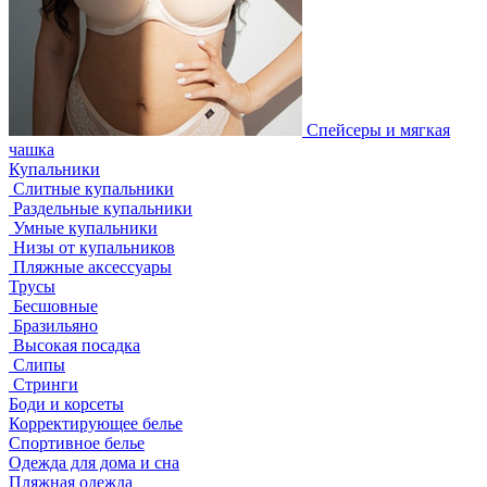
Спейсеры и мягкая
чашка
Купальники
Слитные купальники
Раздельные купальники
Умные купальники
Низы от купальников
Пляжные аксессуары
Трусы
Бесшовные
Бразильяно
Высокая посадка
Слипы
Стринги
Боди и корсеты
Корректирующее белье
Спортивное белье
Одежда для дома и сна
Пляжная одежда