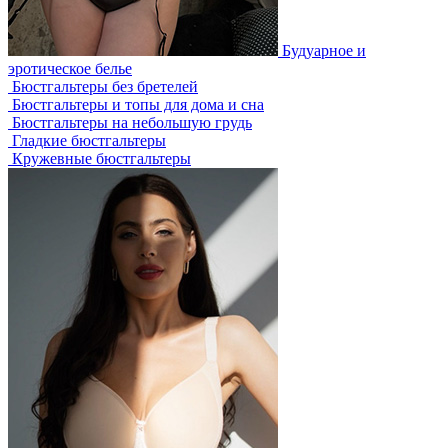
Будуарное и
эротическое белье
Бюстгальтеры без бретелей
Бюстгальтеры и топы для дома и сна
Бюстгальтеры на небольшую грудь
Гладкие бюстгальтеры
Кружевные бюстгальтеры