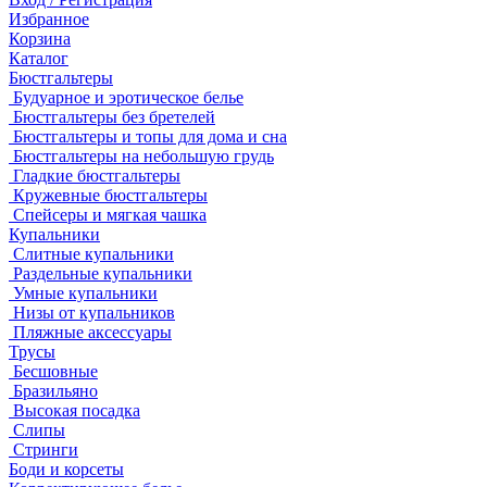
Избранное
Корзина
Каталог
Бюстгальтеры
Будуарное и эротическое белье
Бюстгальтеры без бретелей
Бюстгальтеры и топы для дома и сна
Бюстгальтеры на небольшую грудь
Гладкие бюстгальтеры
Кружевные бюстгальтеры
Спейсеры и мягкая чашка
Купальники
Слитные купальники
Раздельные купальники
Умные купальники
Низы от купальников
Пляжные аксессуары
Трусы
Бесшовные
Бразильяно
Высокая посадка
Слипы
Стринги
Боди и корсеты