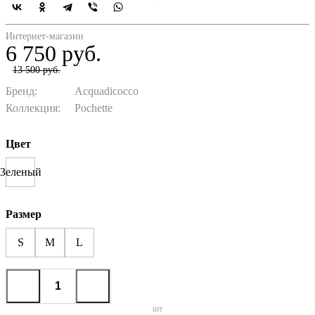
Интернет-магазин
6 750 руб.
13 500 руб.
Бренд:
Acquadicocco
Коллекция:
Pochette
Цвет
Зеленый
Размер
S
M
L
шт