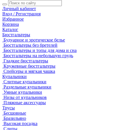
Личный кабинет
Вход / Регистрация
Избранное
Корзина
Каталог
Бюстгальтеры
Будуарное и эротическое белье
Бюстгальтеры без бретелей
Бюстгальтеры и топы для дома и сна
Бюстгальтеры на небольшую грудь
Гладкие бюстгальтеры
Кружевные бюстгальтеры
Спейсеры и мягкая чашка
Купальники
Слитные купальники
Раздельные купальники
Умные купальники
Низы от купальников
Пляжные аксессуары
Трусы
Бесшовные
Бразильяно
Высокая посадка
Слипы