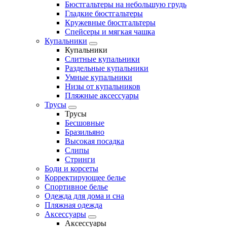
Бюстгальтеры на небольшую грудь
Гладкие бюстгальтеры
Кружевные бюстгальтеры
Спейсеры и мягкая чашка
Купальники
Купальники
Слитные купальники
Раздельные купальники
Умные купальники
Низы от купальников
Пляжные аксессуары
Трусы
Трусы
Бесшовные
Бразильяно
Высокая посадка
Слипы
Стринги
Боди и корсеты
Корректирующее белье
Спортивное белье
Одежда для дома и сна
Пляжная одежда
Аксессуары
Аксессуары