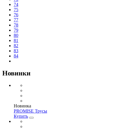
74
75
76
77
78
79
80
81
82
83
84
Новинки
Новинка
PROMISE Трусы
Купить