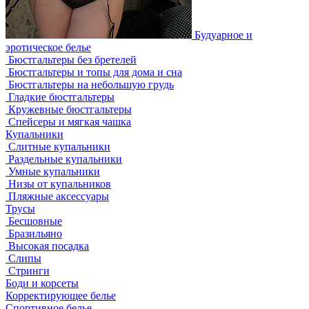
Будуарное и
эротическое белье
Бюстгальтеры без бретелей
Бюстгальтеры и топы для дома и сна
Бюстгальтеры на небольшую грудь
Гладкие бюстгальтеры
Кружевные бюстгальтеры
Спейсеры и мягкая чашка
Купальники
Слитные купальники
Раздельные купальники
Умные купальники
Низы от купальников
Пляжные аксессуары
Трусы
Бесшовные
Бразильяно
Высокая посадка
Слипы
Стринги
Боди и корсеты
Корректирующее белье
Спортивное белье