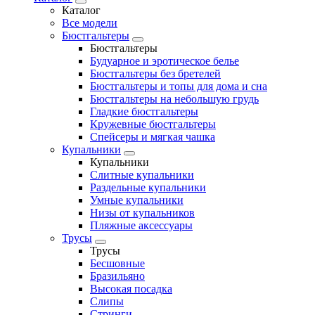
Каталог
Все модели
Бюстгальтеры
Бюстгальтеры
Будуарное и эротическое белье
Бюстгальтеры без бретелей
Бюстгальтеры и топы для дома и сна
Бюстгальтеры на небольшую грудь
Гладкие бюстгальтеры
Кружевные бюстгальтеры
Спейсеры и мягкая чашка
Купальники
Купальники
Слитные купальники
Раздельные купальники
Умные купальники
Низы от купальников
Пляжные аксессуары
Трусы
Трусы
Бесшовные
Бразильяно
Высокая посадка
Слипы
Стринги