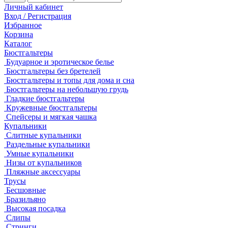
Личный кабинет
Вход / Регистрация
Избранное
Корзина
Каталог
Бюстгальтеры
Будуарное и эротическое белье
Бюстгальтеры без бретелей
Бюстгальтеры и топы для дома и сна
Бюстгальтеры на небольшую грудь
Гладкие бюстгальтеры
Кружевные бюстгальтеры
Спейсеры и мягкая чашка
Купальники
Слитные купальники
Раздельные купальники
Умные купальники
Низы от купальников
Пляжные аксессуары
Трусы
Бесшовные
Бразильяно
Высокая посадка
Слипы
Стринги