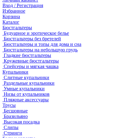
Вход / Регистрация
Избранное
Корзина
Каталог
Бюстгальтеры
Будуарное и эротическое белье
Бюстгальтеры без бретелей
Бюстгальтеры и топы для дома и сна
Бюстгальтеры на небольшую грудь
Гладкие бюстгальтеры
Кружевные бюстгальтеры
Спейсеры и мягкая чашка
Купальники
Слитные купальники
Раздельные купальники
Умные купальники
Низы от купальников
Пляжные аксессуары
Трусы
Бесшовные
Бразильяно
Высокая посадка
Слипы
Стринги