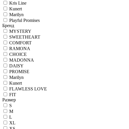
Kris Line
Kunert
Marilyn
Playful Promises
Бренд
MYSTERY
SWEETHEART
COMFORT
RAMONA
CHOICE
MADONNA
DAISY
PROMISE
Marilyn
Kunert
FLAWLESS LOVE
FIT
Размер
S
M
L
XL
XS