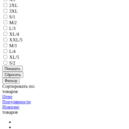
2XL
3XL
S/1
M/2
L/3
XL/4
XXL/5
M/3
L/4
XL/5
S/2
Сбросить
Фильтр
Сортировать по:
товаров
Цене
Популярности
Новизне
товаров