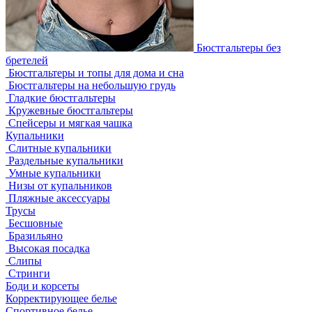
Бюстгальтеры без
бретелей
Бюстгальтеры и топы для дома и сна
Бюстгальтеры на небольшую грудь
Гладкие бюстгальтеры
Кружевные бюстгальтеры
Спейсеры и мягкая чашка
Купальники
Слитные купальники
Раздельные купальники
Умные купальники
Низы от купальников
Пляжные аксессуары
Трусы
Бесшовные
Бразильяно
Высокая посадка
Слипы
Стринги
Боди и корсеты
Корректирующее белье
Спортивное белье