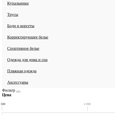
Купальники
Трусы
Боди и корсеты
Корректирующее белье
Спортивное белье
Одежда для дома и сна
Пляжная одежда
Аксессуары
Фильтр
Цена
 500
4 000