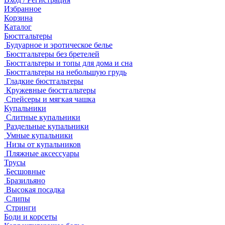
Избранное
Корзина
Каталог
Бюстгальтеры
Будуарное и эротическое белье
Бюстгальтеры без бретелей
Бюстгальтеры и топы для дома и сна
Бюстгальтеры на небольшую грудь
Гладкие бюстгальтеры
Кружевные бюстгальтеры
Спейсеры и мягкая чашка
Купальники
Слитные купальники
Раздельные купальники
Умные купальники
Низы от купальников
Пляжные аксессуары
Трусы
Бесшовные
Бразильяно
Высокая посадка
Слипы
Стринги
Боди и корсеты