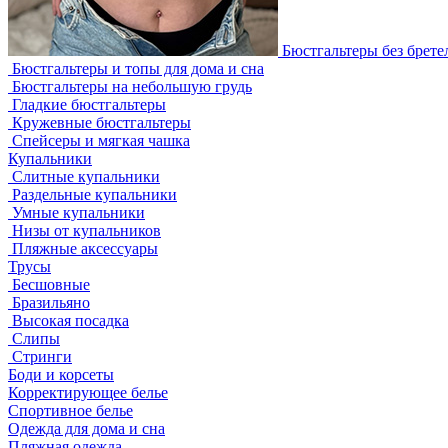
Бюстгальтеры без брете
Бюстгальтеры и топы для дома и сна
Бюстгальтеры на небольшую грудь
Гладкие бюстгальтеры
Кружевные бюстгальтеры
Спейсеры и мягкая чашка
Купальники
Слитные купальники
Раздельные купальники
Умные купальники
Низы от купальников
Пляжные аксессуары
Трусы
Бесшовные
Бразильяно
Высокая посадка
Слипы
Стринги
Боди и корсеты
Корректирующее белье
Спортивное белье
Одежда для дома и сна
Пляжная одежда