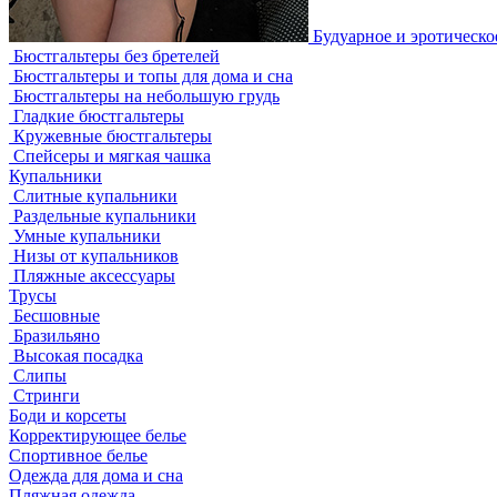
Будуарное и эротическо
Бюстгальтеры без бретелей
Бюстгальтеры и топы для дома и сна
Бюстгальтеры на небольшую грудь
Гладкие бюстгальтеры
Кружевные бюстгальтеры
Спейсеры и мягкая чашка
Купальники
Слитные купальники
Раздельные купальники
Умные купальники
Низы от купальников
Пляжные аксессуары
Трусы
Бесшовные
Бразильяно
Высокая посадка
Слипы
Стринги
Боди и корсеты
Корректирующее белье
Спортивное белье
Одежда для дома и сна
Пляжная одежда