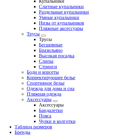
Купальники
Слитные купальники
Раздельные купальники
Умные купальники
Низы от купальников
Пляжные аксессуары
Трусы
Трусы
Бесшовные
Бразильяно
Высокая посадка
Слипы
Стринги
Боди и корсеты
Корректирующее белье
Спортивное белье
Одежда для дома и сна
Пляжная одежда
Аксессуары
Аксессуары
Бандалетки
Пояса
Чулки и колготки
Таблица размеров
Бренды