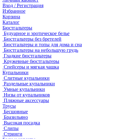
Вход / Регистрация
Избранное
Корзина
Каталог
Бюстгальтеры
Будуарное и эротическое белье
Бюстгальтеры без бретелей
Бюстгальтеры и топы для дома и сна
Бюстгальтеры на небольшую грудь
Гладкие бюстгальтеры
Кружевные бюстгальтеры
Спейсеры и мягкая чашка
Купальники
Слитные купальники
Раздельные купальники
Умные купальники
Низы от купальников
Пляжные аксессуары
Трусы
Бесшовные
Бразильяно
Высокая посадка
Слипы
Стринги