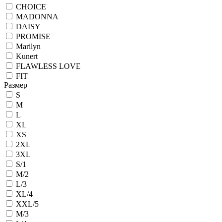
CHOICE
MADONNA
DAISY
PROMISE
Marilyn
Kunert
FLAWLESS LOVE
FIT
Размер
S
M
L
XL
XS
2XL
3XL
S/1
M/2
L/3
XL/4
XXL/5
M/3