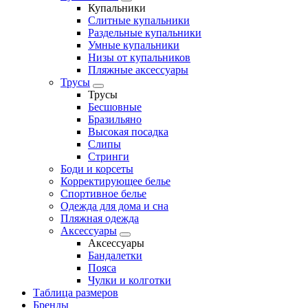
Купальники
Слитные купальники
Раздельные купальники
Умные купальники
Низы от купальников
Пляжные аксессуары
Трусы
Трусы
Бесшовные
Бразильяно
Высокая посадка
Слипы
Стринги
Боди и корсеты
Корректирующее белье
Спортивное белье
Одежда для дома и сна
Пляжная одежда
Аксессуары
Аксессуары
Бандалетки
Пояса
Чулки и колготки
Таблица размеров
Бренды