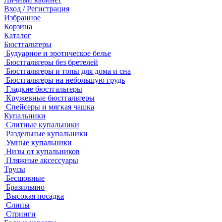
Вход / Регистрация
Избранное
Корзина
Каталог
Бюстгальтеры
Будуарное и эротическое белье
Бюстгальтеры без бретелей
Бюстгальтеры и топы для дома и сна
Бюстгальтеры на небольшую грудь
Гладкие бюстгальтеры
Кружевные бюстгальтеры
Спейсеры и мягкая чашка
Купальники
Слитные купальники
Раздельные купальники
Умные купальники
Низы от купальников
Пляжные аксессуары
Трусы
Бесшовные
Бразильяно
Высокая посадка
Слипы
Стринги