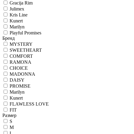
Gracija Rim
Julimex
Kris Line
Kunert
Marilyn
Playful Promises
Бренд
MYSTERY
SWEETHEART
COMFORT
RAMONA
CHOICE
MADONNA
DAISY
PROMISE
Marilyn
Kunert
FLAWLESS LOVE
FIT
Размер
S
M
L