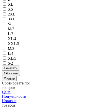
XL
XS
2XL
3XL
S/1
M/2
L/3
XL/4
XXL/5
M/3
L/4
XL/5
S/2
Сбросить
Фильтр
Сортировать по:
товаров
Цене
Популярности
Новизне
товаров