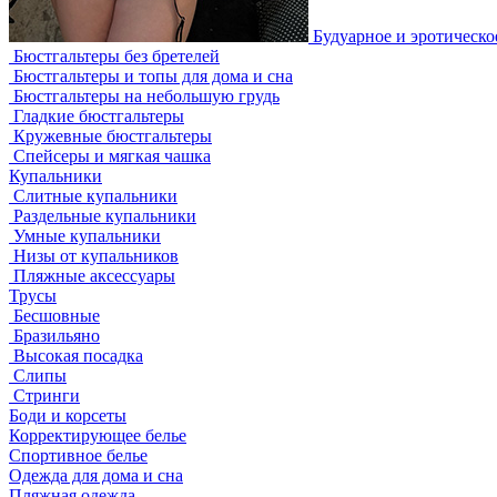
Будуарное и эротическо
Бюстгальтеры без бретелей
Бюстгальтеры и топы для дома и сна
Бюстгальтеры на небольшую грудь
Гладкие бюстгальтеры
Кружевные бюстгальтеры
Спейсеры и мягкая чашка
Купальники
Слитные купальники
Раздельные купальники
Умные купальники
Низы от купальников
Пляжные аксессуары
Трусы
Бесшовные
Бразильяно
Высокая посадка
Слипы
Стринги
Боди и корсеты
Корректирующее белье
Спортивное белье
Одежда для дома и сна
Пляжная одежда