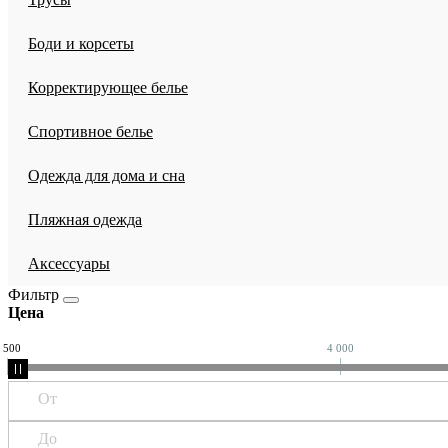
Боди и корсеты
Корректирующее белье
Спортивное белье
Одежда для дома и сна
Пляжная одежда
Аксессуары
Фильтр
Цена
 500
4 000
От
До