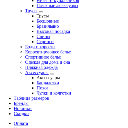
Низы от купальников
Пляжные аксессуары
Трусы
Трусы
Бесшовные
Бразильяно
Высокая посадка
Слипы
Стринги
Боди и корсеты
Корректирующее белье
Спортивное белье
Одежда для дома и сна
Пляжная одежда
Аксессуары
Аксессуары
Бандалетки
Пояса
Чулки и колготки
Таблица размеров
Бренды
Новинки
Скидки
Оплата