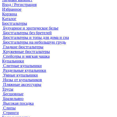
Вход / Регистрация
Избранное
Корзина
Каталог
Бюстгальтеры
Будуарное и эротическое белье
Бюстгальтеры без бретелей
Бюстгальтеры и топы для дома и сна
Бюстгальтеры на небольшую грудь
Гладкие бюстгальтеры
Кружевные бюстгальтеры
Спейсеры и мягкая чашка
Купальники
Слитные купальники
Раздельные купальники
Умные купальники
Низы от купальников
Пляжные аксессуары
Трусы
Бесшовные
Бразильяно
Высокая посадка
Слипы
Стринги