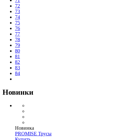
71
72
73
74
75
76
77
78
79
80
81
82
83
84
Новинки
Новинка
PROMISE Трусы
Купить