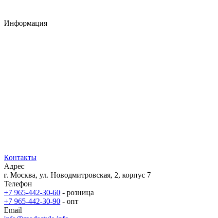
Таблица размеров
Информация
О компании
Доставка
Брафиттинг
Оплата
Новости
Каталоги
Партнерство
Контакты
Карта сайта
Контакты
Адрес
г. Москва, ул. Новодмитровская, 2, корпус 7
Телефон
+7 965-442-30-60
- розница
+7 965-442-30-90
- опт
Email